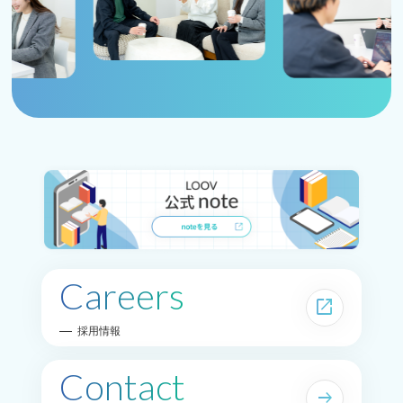
Careers
open_in_new
採用情報
Contact
arrow_right_alt