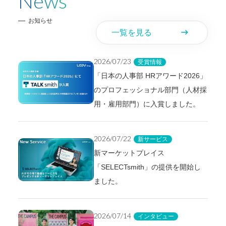
News
お知らせ
一覧を見る
east
2026/07/23
受賞情報
「日本の人事部 HRアワード2026」
のプロフェッショナル部門（人材採
用・雇用部門）に入賞しました。
2026/07/22
新サービス
新マーケットプレイス
「SELECTsmith」の提供を開始し
ました。
2026/07/14
インタビュー