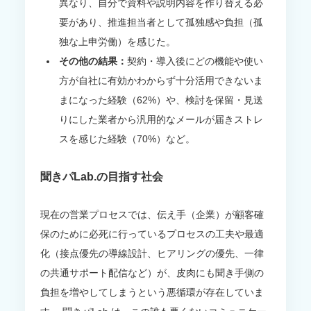
異なり、自分で資料や説明内容を作り替える必
要があり、推進担当者として孤独感や負担（孤
独な上申労働）を感じた。
その他の結果：
契約・導入後にどの機能や使い
方が自社に有効かわからず十分活用できないま
まになった経験（62%）や、検討を保留・見送
りにした業者から汎用的なメールが届きストレ
スを感じた経験（70%）など。
聞きパLab.の目指す社会
現在の営業プロセスでは、伝え手（企業）が顧客確
保のために必死に行っているプロセスの工夫や最適
化（接点優先の導線設計、ヒアリングの優先、一律
の共通サポート配信など）が、皮肉にも聞き手側の
負担を増やしてしまうという悪循環が存在していま