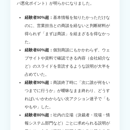
パ悪化ポイント）が明らかになりました。
経験者90%超：
基本情報を知りたかっただけな
のに、営業担当との商談を経ないと判断材料が
得られず「まずは商談」を組まざるを得なかっ
た。
経験者60%超：
個別商談にもかかわらず、ウェ
ブサイトや資料で確認できる内容（会社紹介な
ど）のスライドを音読するような説明が大半を
占めていた。
経験者90%超：
商談終了時に「次に誰が何をい
つまでに行うか」が曖昧なまま終わり、どうす
ればいいかわからない次アクション迷子で「も
やもや」した。
経験者80%超：
社内の立場（決裁者・現場・情
報システム部門など）ごとに求められる説明が