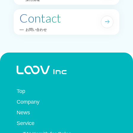
Contact
arrow_right_alt
お問い合わせ
Top
Company
News
Service