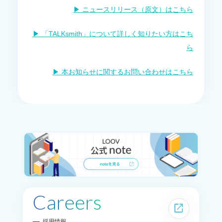
▶︎ ニュースリリース（原文）はこちら
▶︎ 「TALKsmith」について詳しく知りたい方はこち
ら
▶︎ 本お知らせに関するお問い合わせはこちら
Careers
open_in_new
採用情報