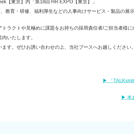
eek【東京】内「第18回 HR EXPO【東京】」
援、教育・研修、福利厚生などの人事向けサービス・製品の展
トラクトや見極めに課題をお持ちの採用責任者/ご担当者様に向けて
案内いたします。
います。ぜひお誘い合わせの上、当社ブースへお越しください
▶︎ 「TALK
▶︎