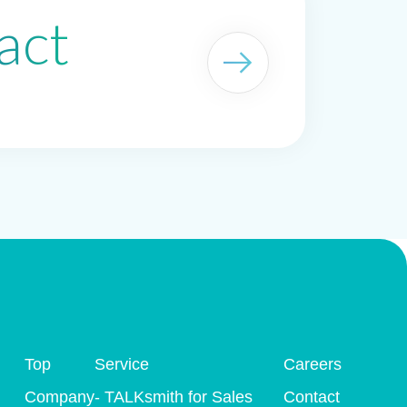
act
arrow_right_alt
Top
Service
Careers
Company
- TALKsmith for Sales
Contact